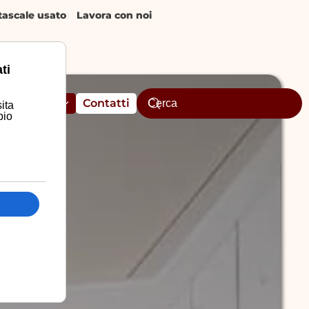
ascale usato
Lavora con noi
ti
Assistenza
Contatti
ita
pio