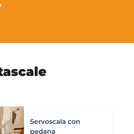
?
ascale
Servoscala con
pedana