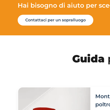
Hai bisogno di aiuto per sce
Contattaci per un sopralluogo
Guida
p
Mont
poltr