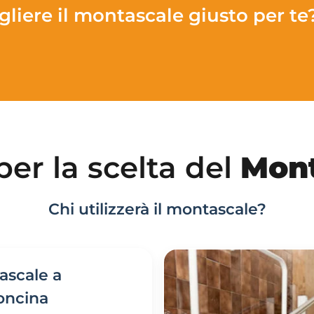
gliere il montascale giusto per te
er la scelta del
Mont
Chi utilizzerà il montascale?
ascale a
oncina