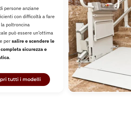
di persone anziane
icienti con difficoltà a fare
, la
poltroncina
ale
può essere un’ottima
ne per
salire e scendere le
n completa sicurezza e
atica
.
pri tutti i modelli