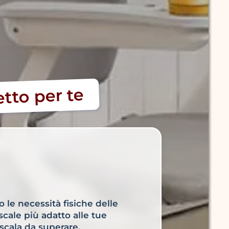
etto per te
o le necessità fisiche delle
scale più adatto alle tue
 scala da superare.