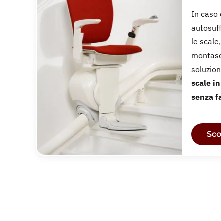
In caso 
autosuff
le scale
montasc
soluzio
scale i
senza f
Sco