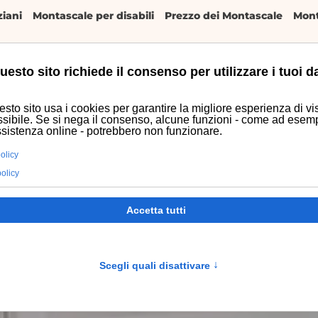
iani
Montascale per disabili
Prezzo dei Montascale
Mont
uesto sito richiede il consenso per utilizzare i tuoi da
zi
Usato
Preventivo
sto sito usa i cookies per garantire la migliore esperienza di vis
sibile. Se si nega il consenso, alcune funzioni - come ad esem
ssistenza online - potrebbero non funzionare.
olicy
policy
Accetta tutti
Scegli quali disattivare
↑