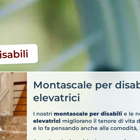
sabili
Montascale per disab
elevatrici
I nostri
montascale per disabili
e le n
elevatrici
migliorano il tenore di vita 
e lo fa pensando anche alla comodità, all