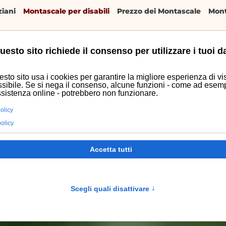
iani
Montascale per disabili
Prezzo dei Montascale
Mont
uesto sito richiede il consenso per utilizzare i tuoi da
zi
Usato
Preventivo
sto sito usa i cookies per garantire la migliore esperienza di vis
sibile. Se si nega il consenso, alcune funzioni - come ad esem
ssistenza online - potrebbero non funzionare.
olicy
policy
Accetta tutti
Scegli quali disattivare
↑