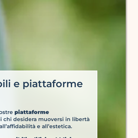
ili e piattaforme
ostre
piattaforme
di chi desidera muoversi in libertà
’affidabilità e all’estetica.