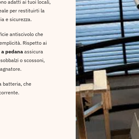
o adatti ai tuoi locali,
le per restituirti la
ia e sicurezza.
ficie antiscivolo che
emplicità. Rispetto ai
 a pedana
assicura
 sobbalzi o scossoni,
pagnatore.
a batteria, che
corrente.