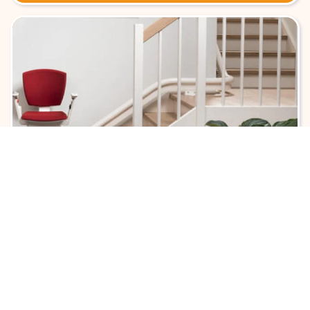
Montascale per scale curve
Scale curve, a chiocciola o con pianerottoli difficili e
faticose da superare? I nostri
montascale a
poltroncina per scale curve
sono la soluzione di