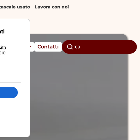
ascale usato
Lavora con noi
ti
Assistenza
Contatti
ita
pio