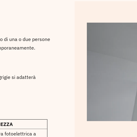
to di una o due persone
ntemporaneamente.
grigie si adatterà
REZZA
ra fotoelettrica a