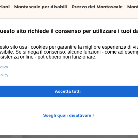
iani
Montascale per disabili
Prezzo dei Montascale
Mont
uesto sito richiede il consenso per utilizzare i tuoi da
zi
Usato
Preventivo
sto sito usa i cookies per garantire la migliore esperienza di vis
sibile. Se si nega il consenso, alcune funzioni - come ad esem
ssistenza online - potrebbero non funzionare.
olicy
policy
Accetta tutti
Scegli quali disattivare
↑