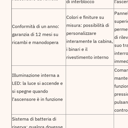
di interblocco
l'asce
Pannel
Colori e finiture su
superio
misura: possibilità di
Conformità di un anno:
permet
personalizzare
garanzia di 12 mesi su
di rile
interamente la cabina,
ricambi e manodopera
suo tr
i binari e il
interr
rivestimento interno
immed
Coman
Illuminazione interna a
manten
LED: la luce si accende e
funzio
si spegne quando
pressi
l'ascensore è in funzione
pulsan
contro
Sistema di batteria di
riserva: qualora dovesse