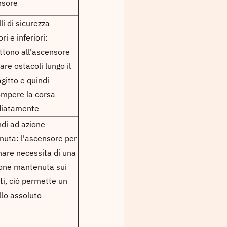
nsore
li di sicurezza
ri e inferiori:
tono all'ascensore
vare ostacoli lungo il
agitto e quindi
ompere la corsa
iatamente
di ad azione
uta: l'ascensore per
nare necessita di una
one mantenuta sui
ti, ciò permette un
llo assoluto