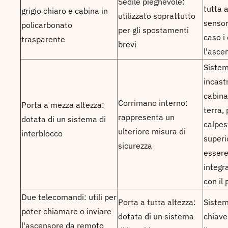
Sedile pieghevole:
tutta 
grigio chiaro e cabina in
utilizzato soprattutto
sensor
policarbonato
per gli spostamenti
caso i
trasparente
brevi
l'asce
Sistem
incastr
cabina
Corrimano interno:
Porta a mezza altezza:
terra,
rappresenta un
dotata di un sistema di
calpes
ulteriore misura di
interblocco
superi
sicurezza
essere
integr
con il
Due telecomandi: utili per
Porta a tutta altezza:
Sistem
poter chiamare o inviare
dotata di un sistema
chiave
l'ascensore da remoto